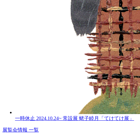
一時休止
2024.10.24
~
常設展 蛯子睦月「てけてけ展」
展覧会情報 一覧