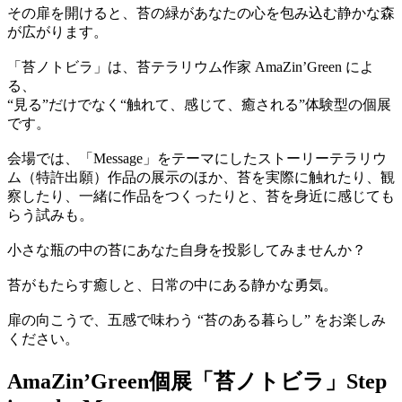
その扉を開けると、苔の緑があなたの心を包み込む静かな森
が広がります。
「苔ノトビラ」は、苔テラリウム作家 AmaZin’Green によ
る、
“見る”だけでなく“触れて、感じて、癒される”体験型の個展
です。
会場では、「Message」をテーマにしたストーリーテラリウ
ム（特許出願）作品の展示のほか、苔を実際に触れたり、観
察したり、一緒に作品をつくったりと、苔を身近に感じても
らう試みも。
小さな瓶の中の苔にあなた自身を投影してみませんか？
苔がもたらす癒しと、日常の中にある静かな勇気。
扉の向こうで、五感で味わう “苔のある暮らし” をお楽しみ
ください。
AmaZin’Green個展「苔ノトビラ」Step