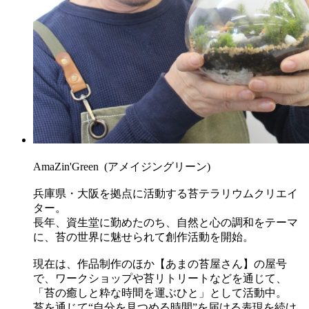
AmaZin'Green
(アメイジングリーン)
兵庫県・大阪を拠点に活動する苔テラリウムクリエイ
ター。
長年、資生堂に勤めたのち、自然と心の調和をテーマ
に、苔の世界に魅せられて創作活動を開始。
現在は、作品制作のほか【あまの苔屋さん】の屋号
で、ワークショップや苔リトリートなどを通じて、
「苔の癒しと粋な時間を運ぶひと」として活動中。
苔を通じて“自分を見つめる時間”を届ける表現を続け