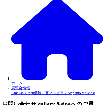
ホーム
展覧会情報
AmaZin’Green個展「苔ノトビラ」Step into the Moss
お問い合わせ
gallery &singへのご質